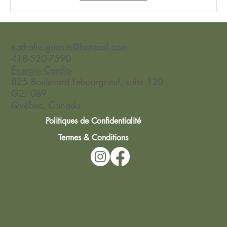
nathalie.guenin@hotmail.com
418-520-7590
Énergie Cardio
825 Boulevard Lebourgneuf, suite 120
G2J 0B9
Québec, Canada
Politiques de Confidentialité
Termes & Conditions