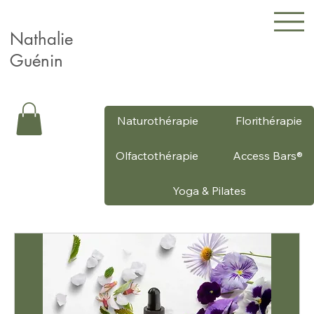
Nathalie
Guénin
Naturothérapie
Florithérapie
Olfactothérapie
Access Bars®
Yoga & Pilates