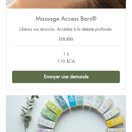
Massage Access Bars®
Libérez vos tensions. Accédez à la détente profonde.
Lire plus
1 h
110
110 $CA
dollars
canadiens
Envoyer une demande