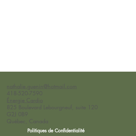
nathalie.guenin@hotmail.com
418-520-7590
Énergie Cardio
825 Boulevard Lebourgneuf, suite 120
G2J 0B9
Québec, Canada
Politiques de Confidentialité