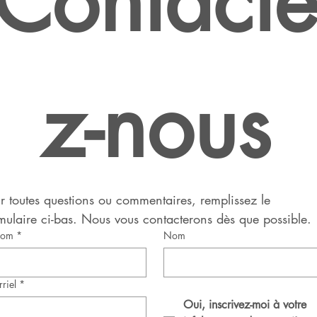
Contact
contacter
z-nous
énom
Nom de famille
ail
*
Téléphone
r toutes questions ou commentaires, remplissez le 
mulaire ci-bas. Nous vous contacterons dès que possible.
ssage
*
nom
*
Nom
riel
*
Oui, inscrivez-moi à votre 
Envoyer