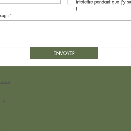
infolettre pendant que j'y sui
!
sage
*
ENVOYER
l.com
uf,