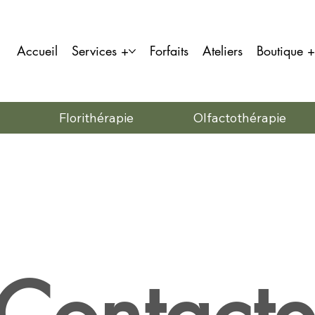
Accueil
Services +
Forfaits
Ateliers
Boutique +
Florithérapie
Olfactothérapie
Nous 