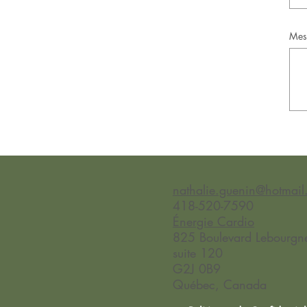
Mes
nathalie.guenin@hotmai
418-520-7590
Énergie Cardio
825 Boulevard Lebourgne
suite 120
G2J 0B9
Québec, Canada