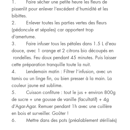
1.       Faire sécher une petite heure les fleurs de 
pissenlit pour enlever l’excédent d’humidité et les 
bibittes.
2.       Enlever toutes les parties vertes des fleurs 
(pédoncule et sépales) car apportent trop 
d’amertume.
3.       Faire infuser tous les pétales dans 1.5 L d’eau 
douce, avec 1 orange et 2 citrons bio découpés en 	 
 rondelles. Feu doux pendant 45 minutes. Puis laisser 
cette préparation tranquille toute la nuit.
4.       Lendemain matin : Filtrer l’infusion, avec un 
tamis ou un linge fin, ou bien presser à la main. La 
couleur jaune est sublime.
5.       Cuisson confiture : tout le jus + environ 800g 
de sucre + une gousse de vanille (facultatif) + 4g 
d’Agar-Agar. Remuer pendant 1h avec une cuillère 
en bois et surveiller. Goûter !
6.       Mettre dans des pots (préalablement stérilisés)