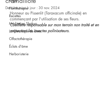
cramaillote
Yoga
Dernière mise à jour :
30 nov. 2024
Florithérapie
Honneur au Pissenlit (Taraxacum officinale) en 
Recettes
commençant par l'utilisation de ses fleurs.
Méditation Shakyo
Cueillette responsable sur mon terrain non traité et en 
respectant les insectes polinisateurs.
La Chronique du Livre
Olfactothérapie
Éclats d'âme
Herboristerie