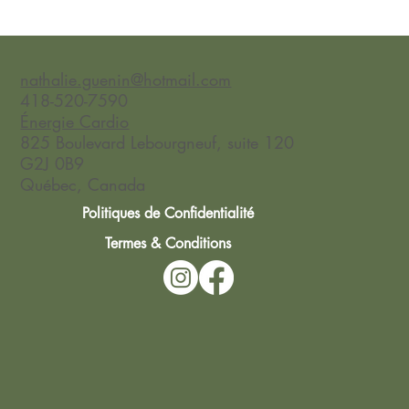
Fleurs de Bach et fêtes de fin d'année
nathalie.guenin@hotmail.com
418-520-7590
Énergie Cardio
825 Boulevard Lebourgneuf, suite 120
G2J 0B9
Québec, Canada
Politiques de Confidentialité
Termes & Conditions