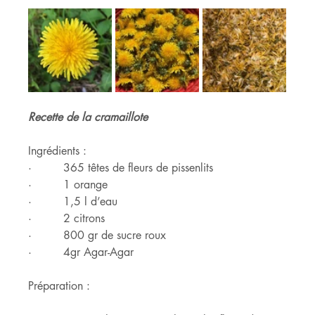
Recette de la cramaillote 
Ingrédients :
·         365 têtes de fleurs de pissenlits
·         1 orange
·         1,5 l d’eau
·         2 citrons
·         800 gr de sucre roux
·         4gr Agar-Agar
Préparation :