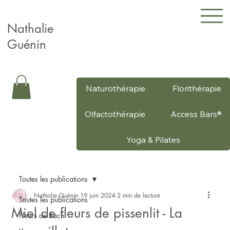
Nathalie
Guénin
Naturothérapie
Florithérapie
Olfactothérapie
Access Bars®
Yoga & Pilates
Toutes les publications
Nathalie Guénin
19 juin 2024
2 min de lecture
Toutes les publications
Miel de fleurs de pissenlit - La
Fleurs de Bach