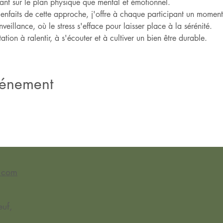
 tant sur le plan physique que mental et émotionnel.
faits de cette approche, j'offre à chaque participant un moment
eillance, où le stress s'efface pour laisser place à la sérénité.
tion à ralentir, à s'écouter et à cultiver un bien être durable.
vénement
l.com
uf,