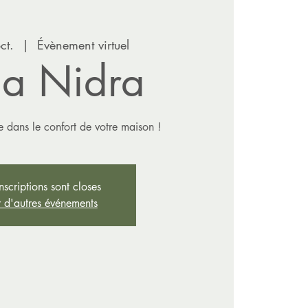
ct.
  |  
Évènement virtuel
a Nidra
 dans le confort de votre maison !
inscriptions sont closes
r d'autres événements