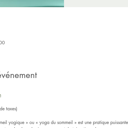
:00
'événement
m
de taxes)
eil yogique » ou « yoga du sommeil » est une pratique puissante 