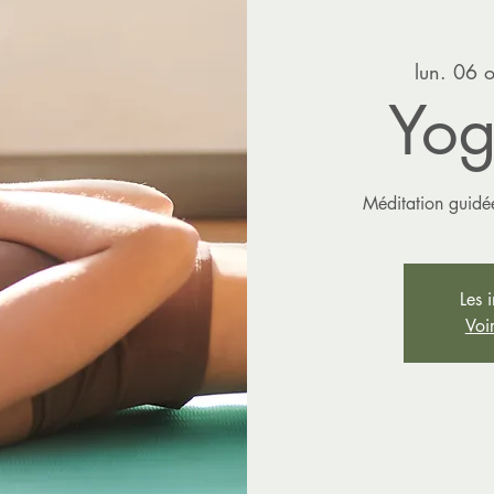
lun. 06 o
Yog
Méditation guidée
Les 
Voi