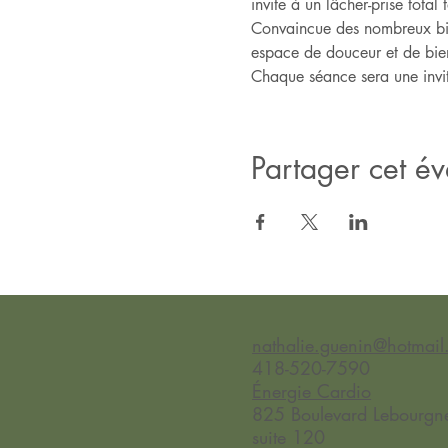
invite à un lâcher-prise total
Convaincue des nombreux bien
espace de douceur et de bienv
Chaque séance sera une invita
Partager cet é
nathalie.guenin@hotmai
418-520-7590
Énergie Cardio
825 Boulevard Lebourgne
suite 120