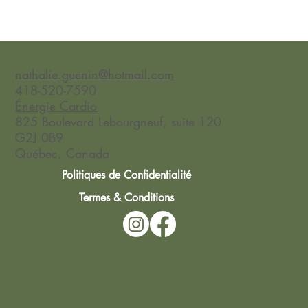
nathalie.guenin@hotmail.com
418-520-7590
Énergie Cardio
825 Boulevard Lebourgneuf, suite 120
G2J 0B9
Québec, Canada
Politiques de Confidentialité
Termes & Conditions