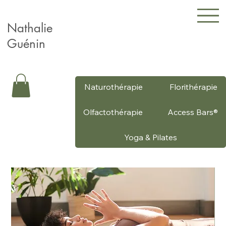
Nathalie
Guénin
Naturothérapie
Florithérapie
Olfactothérapie
Access Bars®
Yoga & Pilates