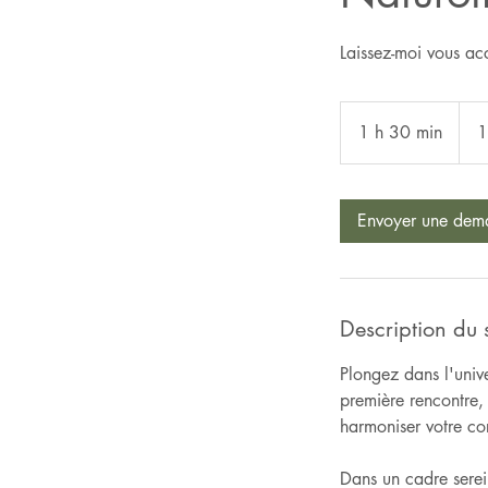
Laissez-moi vous ac
135
dollar
1 h 30 min
1
1
cana
3
0
m
Envoyer une dem
i
n
Description du 
Plongez dans l'unive
première rencontre, 
harmoniser votre cor
Dans un cadre serei