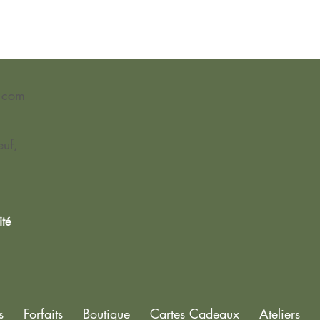
l.com
uf,
ité
s
Forfaits
Boutique
Cartes Cadeaux
Ateliers