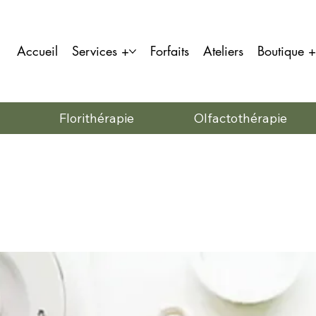
Accueil
Services +
Forfaits
Ateliers
Boutique +
Florithérapie
Olfactothérapie